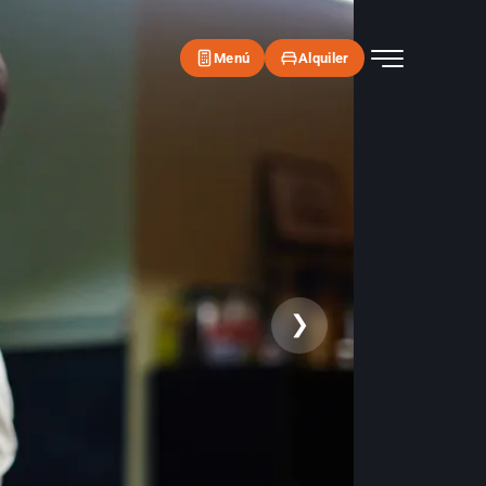
Menú
Alquiler
❯