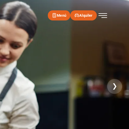
Menú
Alquiler
❯