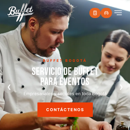
PARRILLADAS
PARRILLADAS
A DOMICILIO
❮
❯
Asado, choripán y carnes a la parrilla para tu evento
CONTÁCTENOS