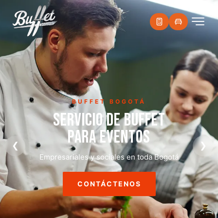
PARRILLADAS
PARRILLADAS
A DOMICILIO
❮
❯
Asado, choripán y carnes a la parrilla para tu evento
CONTÁCTENOS