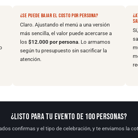
¿SE PUEDE BAJAR EL COSTO POR PERSONA?
¿A
SA
Claro. Ajustando el menú a una versión
Sí
más sencilla, el valor puede acercarse a
sa
los
$12.000 por persona
. Lo armamos
o
mu
según tu presupuesto sin sacrificar la
mo
atención.
re
¿LISTO PARA TU EVENTO DE 100 PERSONAS?
ados confirmas y el tipo de celebración, y te enviamos la c