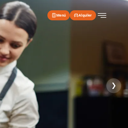
Menú
Alquiler
❯