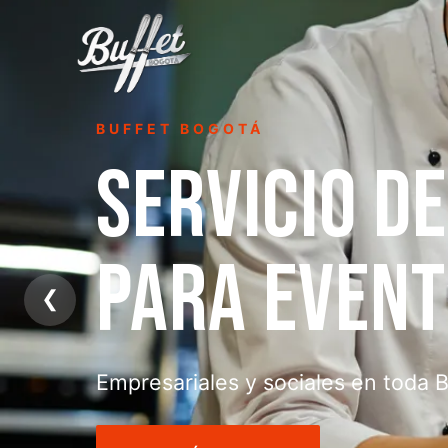
PARRILLADAS
PARRILLAD
A DOMICILIO
❮
Asado, choripán y carnes a la parri