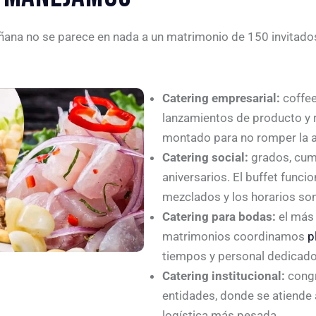
ñana no se parece en nada a un matrimonio de 150 invitados.
Catering empresarial:
coffee
lanzamientos de producto y r
montado para no romper la 
Catering social:
grados, cum
aniversarios. El buffet func
mezclados y los horarios son 
Catering para bodas:
el más 
matrimonios coordinamos
p
tiempos y personal dedicado
Catering institucional:
congr
entidades, donde se atiende
logística más pesada.