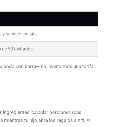
 y servicio en sala
 de 50 invitados
una boda con barra— no inventamos una tarifa
 ingredientes, calcular porciones (casi
 mientras tu hijo abre los regalos sin ti. Al