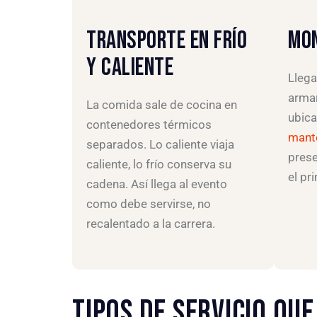
TRANSPORTE EN FRÍO
MON
Y CALIENTE
Llega
armar
La comida sale de cocina en
ubica
contenedores térmicos
mante
separados. Lo caliente viaja
prese
caliente, lo frío conserva su
el pr
cadena. Así llega al evento
como debe servirse, no
recalentado a la carrera.
TIPOS DE SERVICIO QU