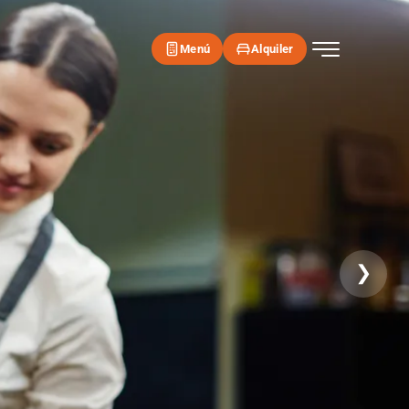
Menú
Alquiler
❯