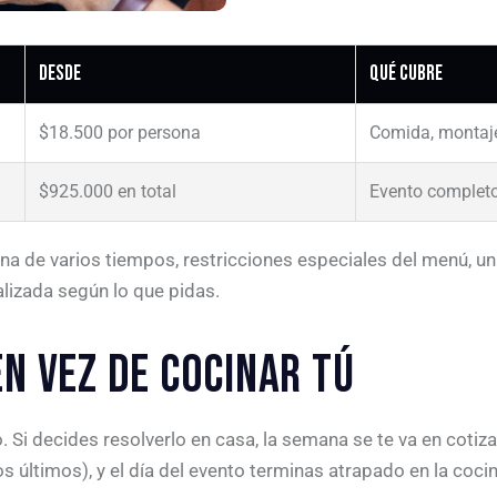
Desde
Qué cubre
$18.500 por persona
Comida, montaje
$925.000 en total
Evento completo
ena de varios tiempos, restricciones especiales del menú, 
lizada según lo que pidas.
N VEZ DE COCINAR TÚ
Si decides resolverlo en casa, la semana se te va en cotizar
s últimos), y el día del evento terminas atrapado en la cocina