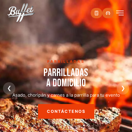
PARRILLADAS
PARRILLADAS
A DOMICILIO
❮
❯
Asado, choripán y carnes a la parrilla para tu evento
CONTÁCTENOS