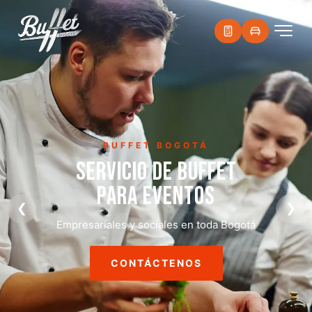
PARRILLADAS
PARRILLADAS
A DOMICILIO
❮
❯
Asado, choripán y carnes a la parrilla para tu evento
CONTÁCTENOS