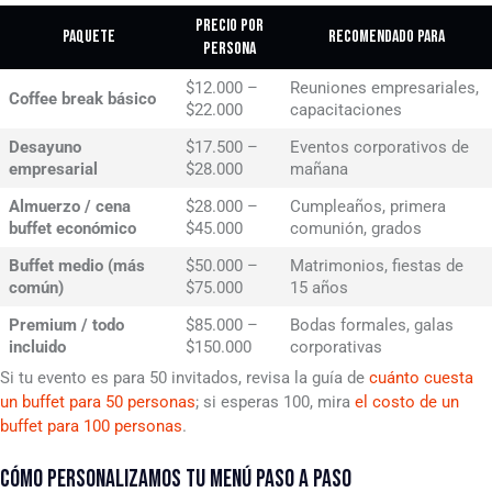
Precio por
Paquete
Recomendado para
persona
$12.000 –
Reuniones empresariales,
Coffee break básico
$22.000
capacitaciones
Desayuno
$17.500 –
Eventos corporativos de
empresarial
$28.000
mañana
Almuerzo / cena
$28.000 –
Cumpleaños, primera
buffet económico
$45.000
comunión, grados
Buffet medio (más
$50.000 –
Matrimonios, fiestas de
común)
$75.000
15 años
Premium / todo
$85.000 –
Bodas formales, galas
incluido
$150.000
corporativas
Si tu evento es para 50 invitados, revisa la guía de
cuánto cuesta
un buffet para 50 personas
; si esperas 100, mira
el costo de un
buffet para 100 personas
.
CÓMO PERSONALIZAMOS TU MENÚ PASO A PASO