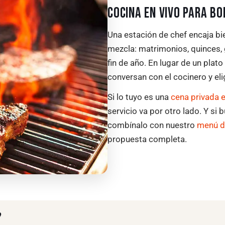
COCINA EN VIVO PARA B
Una estación de chef encaja bi
mezcla: matrimonios, quinces,
fin de año. En lugar de un plato
conversan con el cocinero y el
Si lo tuyo es una
cena privada 
servicio va por otro lado. Y si
combínalo con nuestro
menú d
propuesta completa.
?