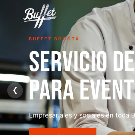
PARRILLADAS
PARRILLAD
A DOMICILIO
❮
Asado, choripán y carnes a la parri