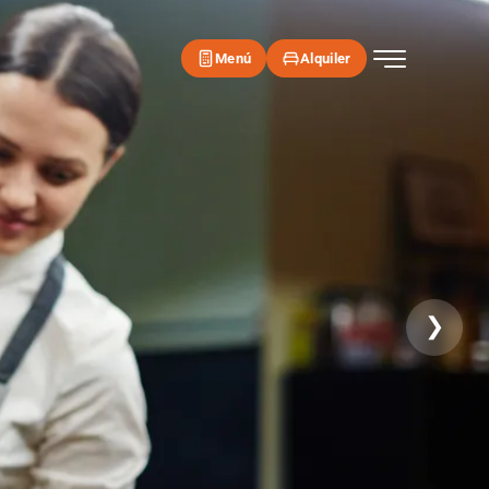
Menú
Alquiler
❯