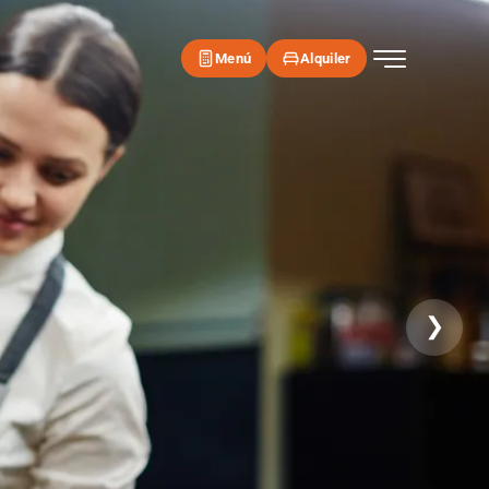
Menú
Alquiler
❯