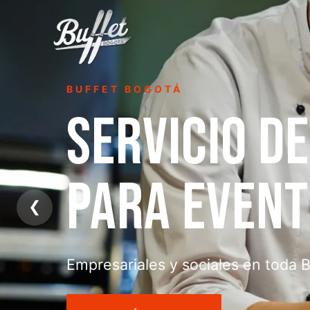
PARRILLADAS
PARRILLAD
A DOMICILIO
❮
Asado, choripán y carnes a la parri