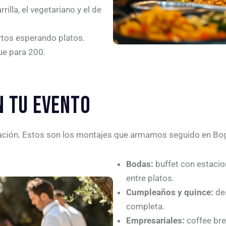
rilla, el vegetariano y el de
rtos esperando platos.
ue para 200.
N TU EVENTO
ración. Estos son los montajes que armamos seguido en Bog
Bodas:
buffet con estacio
entre platos.
Cumpleaños y quince:
des
completa.
Empresariales:
coffee bre