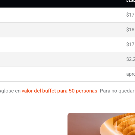
Des
$17
$18
$17
$2.
apr
esglose en
valor del buffet para 50 personas
. Para no quedar