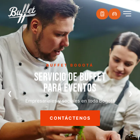
BUFFET BOGOTÁ
SERVICIO DE BUFFET
PARA EVENTOS
❮
❯
Empresariales y sociales en toda Bogotá
CONTÁCTENOS