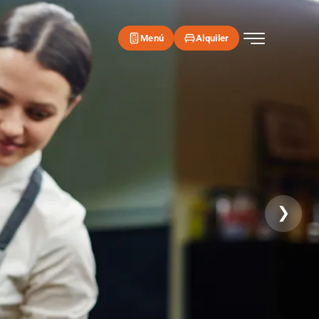
Menú
Alquiler
❯