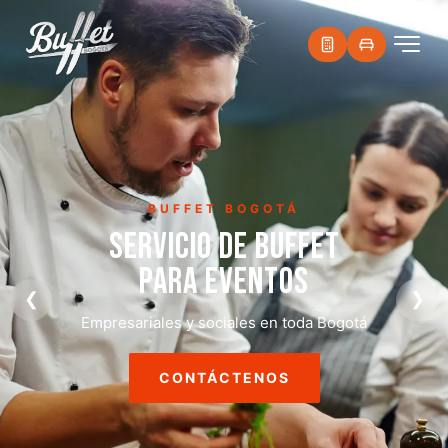
BUFFET BOGOTÁ
SERVICIO DE BUFFET
PARA EVENTOS
❮
❯
Empresariales y sociales en toda Bogotá
CONTÁCTENOS