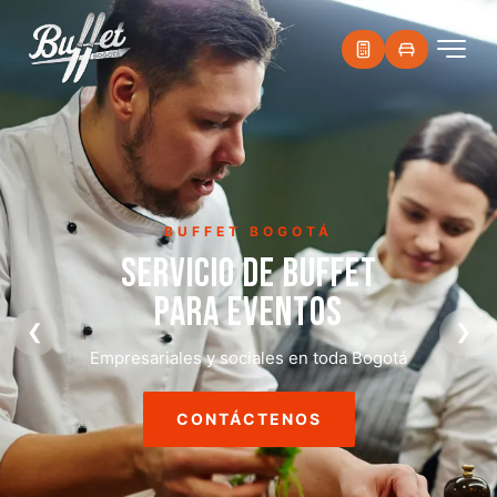
BUFFET BOGOTÁ
SERVICIO DE BUFFET
PARA EVENTOS
❮
❯
Empresariales y sociales en toda Bogotá
CONTÁCTENOS