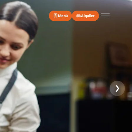
Menú
Alquiler
❯