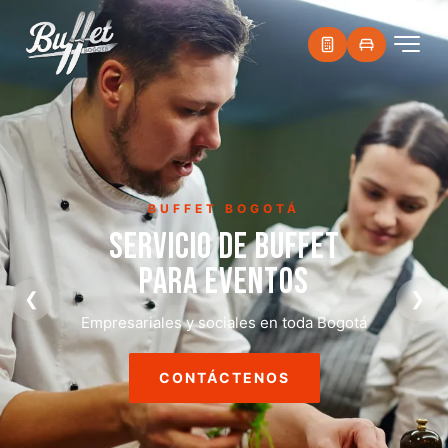
BUFFET BOGOTÁ
SERVICIO DE BUFFET
PARA EVENTOS
❮
❯
Empresariales y sociales en toda Bogotá
CONTÁCTENOS