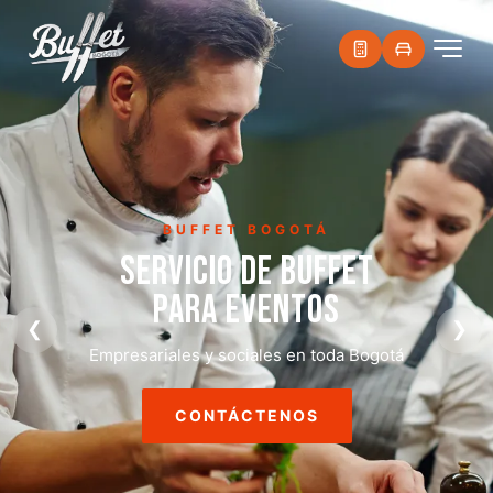
BUFFET BOGOTÁ
SERVICIO DE BUFFET
PARA EVENTOS
❮
❯
Empresariales y sociales en toda Bogotá
CONTÁCTENOS