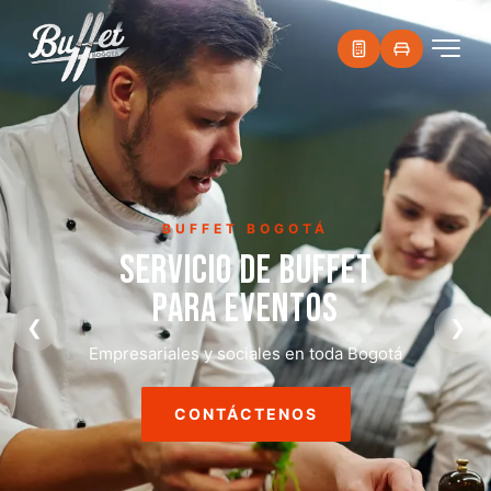
BUFFET BOGOTÁ
SERVICIO DE BUFFET
PARA EVENTOS
❮
❯
Empresariales y sociales en toda Bogotá
CONTÁCTENOS