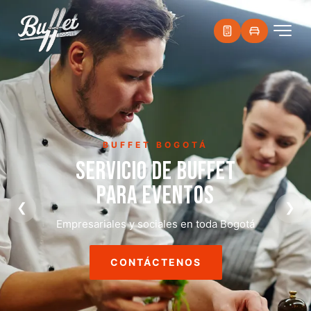
BUFFET BOGOTÁ
SERVICIO DE BUFFET
PARA EVENTOS
❮
❯
Empresariales y sociales en toda Bogotá
CONTÁCTENOS