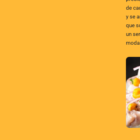
de ca
y se 
que s
un se
modal