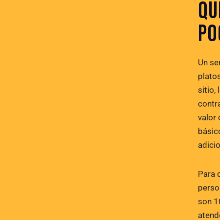
QU
PO
Un se
platos
sitio,
contr
valor
básico
adici
Para 
perso
son 1
atende