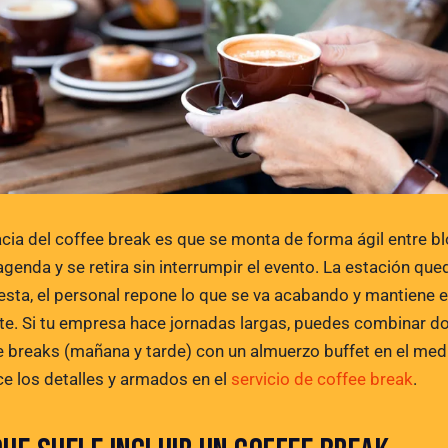
acia del coffee break es que se monta de forma ágil entre b
agenda y se retira sin interrumpir el evento. La estación que
esta, el personal repone lo que se va acabando y mantiene e
nte. Si tu empresa hace jornadas largas, puedes combinar d
e breaks (mañana y tarde) con un almuerzo buffet en el med
e los detalles y armados en el
servicio de coffee break
.