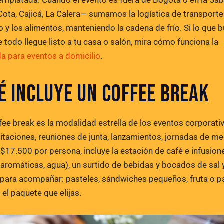
emplatada. Cuando el evento es fuera de Bogotá o en la Sa
 Cota, Cajicá, La Calera— sumamos la logística de transporte
o y los alimentos, manteniendo la cadena de frío. Si lo que 
 todo llegue listo a tu casa o salón, mira cómo funciona la
a para eventos a domicilio
.
É INCLUYE UN COFFEE BREAK
ffee break es la modalidad estrella de los eventos corporati
itaciones, reuniones de junta, lanzamientos, jornadas de m
A $17.500 por persona, incluye la estación de café e infusion
, aromáticas, agua), un surtido de bebidas y bocados de sal 
 para acompañar: pasteles, sándwiches pequeños, fruta o p
el paquete que elijas.