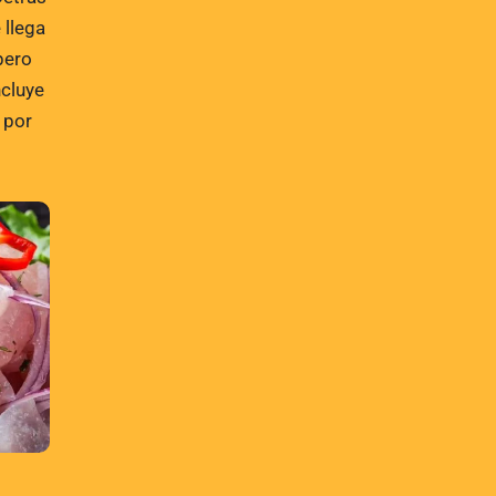
 llega
pero
ncluye
 por