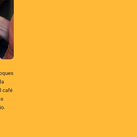
loques
da
l café
os
io.