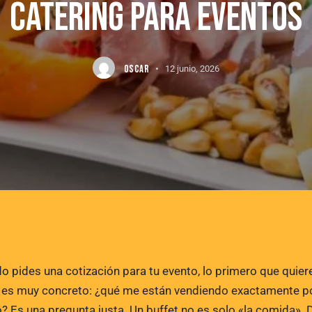
CATERING PARA EVENTOS
OSCAR
12 junio, 2026
o pides una cotización para tu evento, lo primero que quier
 es muy concreto: ¿qué me están vendiendo exactamente p
o? Es una pregunta justa. Un buffet no es solo «la comida». 