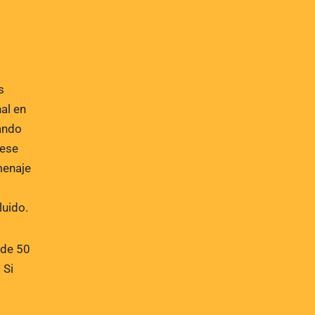
s
nal en
uando
 ese
menaje
luido.
 de 50
 Si