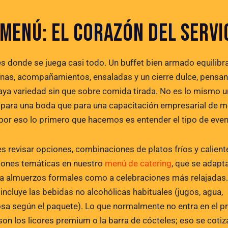
 MENÚ: EL CORAZÓN DEL SERVI
es donde se juega casi todo. Un buffet bien armado equilibr
ínas, acompañamientos, ensaladas y un cierre dulce, pensa
aya variedad sin que sobre comida tirada. No es lo mismo u
para una boda que para una capacitación empresarial de 
y por eso lo primero que hacemos es entender el tipo de even
s revisar opciones, combinaciones de platos fríos y caliente
iones temáticas en nuestro
menú de catering
, que se adapt
 a almuerzos formales como a celebraciones más relajadas.
incluye las bebidas no alcohólicas habituales (jugos, agua,
sa según el paquete). Lo que normalmente no entra en el p
son los licores premium o la barra de cócteles; eso se cotiz