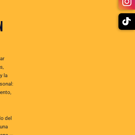
N
gar
s,
y la
sonal:
ento,
lo del
 una