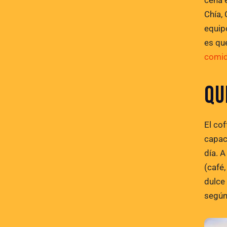
cena 
Chía,
equip
es que
comid
QU
El co
capac
día. 
(café
dulce
según 