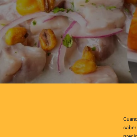
Cuand
saber
preci