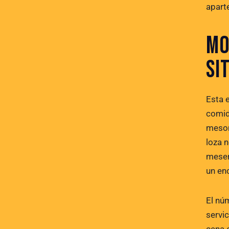
aparte
MO
SI
Esta 
comida
meson
loza 
meser
un en
El nú
servi