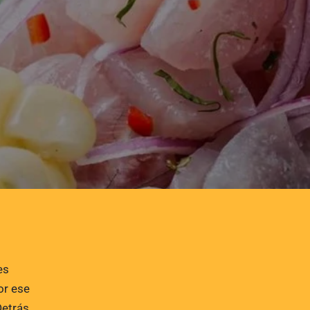
es
or ese
Detrás