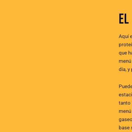
EL
Aquí 
prote
que h
menú 
día, 
Puede
estac
tanto
menú 
gaseo
base 