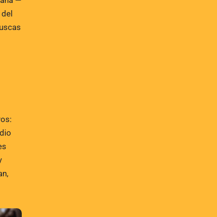
bana —
 del
buscas
vos:
edio
es
y
an,