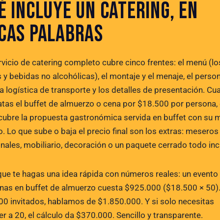
É INCLUYE UN CATERING, EN
CAS PALABRAS
rvicio de catering completo cubre cinco frentes: el menú (lo
 y bebidas no alcohólicas), el montaje y el menaje, el perso
 la logística de transporte y los detalles de presentación. C
atas el buffet de almuerzo o cena por $18.500 por persona,
 cubre la propuesta gastronómica servida en buffet con su 
. Lo que sube o baja el precio final son los extras: meseros
onales, mobiliario, decoración o un paquete cerrado todo inc
que te hagas una idea rápida con números reales: un evento
nas en buffet de almuerzo cuesta $925.000 ($18.500 × 50).
00 invitados, hablamos de $1.850.000. Y si solo necesitas
r a 20, el cálculo da $370.000. Sencillo y transparente.