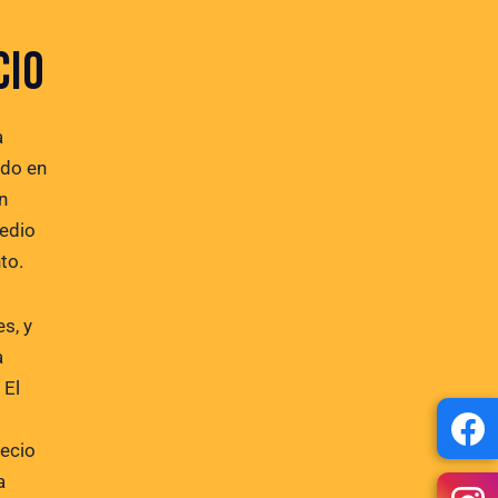
CIO
a
ndo en
n
medio
to.
s, y
a
 El
recio
a