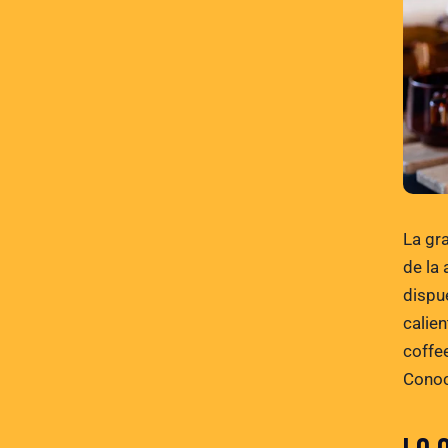
La gr
de la 
dispu
calie
coffe
Conoc