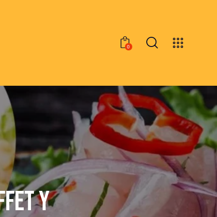
0
FFET Y