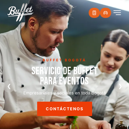
BUFFET BOGOTÁ
SERVICIO DE BUFFET
PARA EVENTOS
❮
❯
Empresariales y sociales en toda Bogotá
CONTÁCTENOS