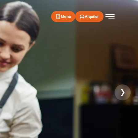
Menú
Alquiler
❯