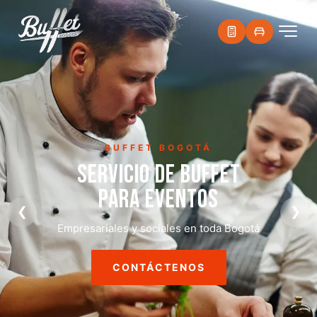
BUFFET BOGOTÁ
SERVICIO DE BUFFET
PARA EVENTOS
❮
❯
Empresariales y sociales en toda Bogotá
CONTÁCTENOS