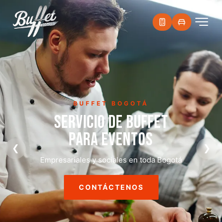
BUFFET BOGOTÁ
SERVICIO DE BUFFET
PARA EVENTOS
❮
❯
Empresariales y sociales en toda Bogotá
CONTÁCTENOS